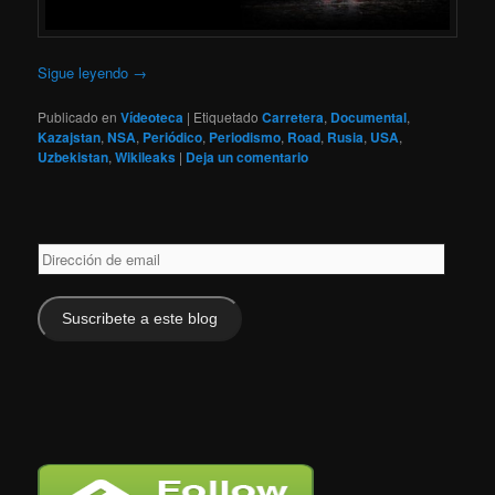
Sigue leyendo
→
Publicado en
Vídeoteca
|
Etiquetado
Carretera
,
Documental
,
Kazajstan
,
NSA
,
Periódico
,
Periodismo
,
Road
,
Rusia
,
USA
,
Uzbekistan
,
Wikileaks
|
Deja un comentario
Dirección
de
email
Suscribete a este blog