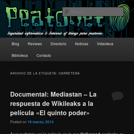
Ir
Ir
Seguridad informática & Internet of things para peatones
al
al
Busc
contenido
contenido
principal
secundario
Un peatón en la red
Menú
Blog
Reviews
Directorio
Noticias
Videoteca
principal
Biblioteca
Contacto
ARCHIVO DE LA ETIQUETA:
CARRETERA
Documental: Mediastan – La
respuesta de Wikileaks a la
película «El quinto poder»
Posted on
16 marzo, 2014
Ayer pudisteis ver la película en la que
Hollywood
explicaba su