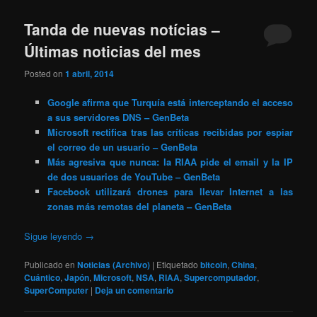
Tanda de nuevas notícias –
Últimas noticias del mes
Posted on
1 abril, 2014
Google afirma que Turquía está interceptando el acceso
a sus servidores DNS – GenBeta
Microsoft rectifica tras las críticas recibidas por espiar
el correo de un usuario – GenBeta
Más agresiva que nunca: la RIAA pide el email y la IP
de dos usuarios de YouTube – GenBeta
Facebook utilizará drones para llevar Internet a las
zonas más remotas del planeta – GenBeta
Sigue leyendo
→
Publicado en
Noticias (Archivo)
|
Etiquetado
bitcoin
,
China
,
Cuántico
,
Japón
,
Microsoft
,
NSA
,
RIAA
,
Supercomputador
,
SuperComputer
|
Deja un comentario