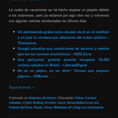
La vuelta de vacaciones se ha hecho esperar un poquito debido
a los exámenes, pero ya estamos por aquí otra vez y volvemos
con algunas noticias recolectadas los últimos días:
Un adolescente graba como abusan de él en el instituto
y un juez lo condena por alteración del orden público –
TheInquirer
Google actualiza sus condiciones de servicio y admite
que lee los correos electrónicos – ADSLZone
Una aplicación gratuita permite recuperar 33.000
coches robados en Brasil – LibertadDigital
No es un pájaro, es un ‘dron’: Drones que parecen
pájaros – ElMundo
Sigue leyendo
→
Publicado en
Noticias (Archivo)
|
Etiquetado
China
,
Coches
robados
,
Cyber Bulling
,
Drones
,
Linux
,
Neutralidad en la red
,
Países del Este
,
Rusia
,
Virus
,
Windows xP
|
Deja un comentario