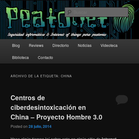
Ir
Ir
Seguridad informática & Internet of things para peatones
al
al
Busc
contenido
contenido
principal
secundario
Un peatón en la red
Menú
Blog
Reviews
Directorio
Noticias
Videoteca
principal
Biblioteca
Contacto
ARCHIVO DE LA ETIQUETA:
CHINA
Centros de
ciberdesintoxicación en
China – Proyecto Hombre 3.0
Posted on
28 julio, 2014
Hace algún tiempo leí sobre esto en algún sitio de
Internet
.