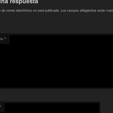
una respuesta
n de correo electrónico no será publicada.
Los campos obligatorios están mar
*
io
*