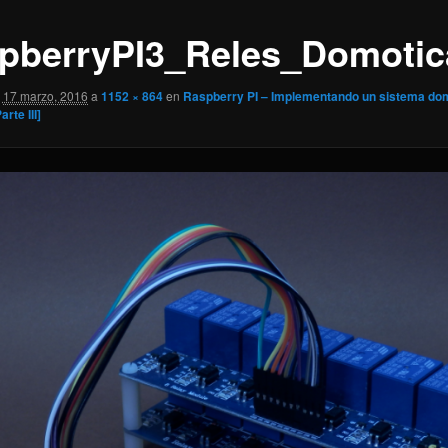
pberryPI3_Reles_Domotic
17 marzo, 2016
a
1152 × 864
en
Raspberry PI – Implementando un sistema do
rte III]