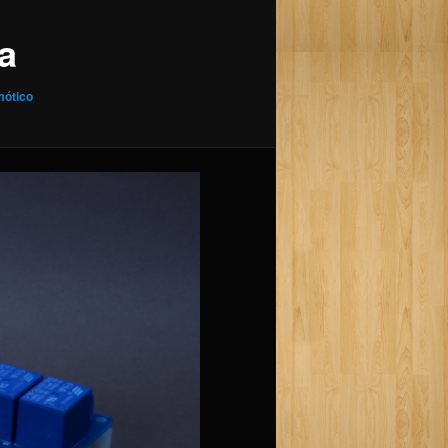
a
mótico