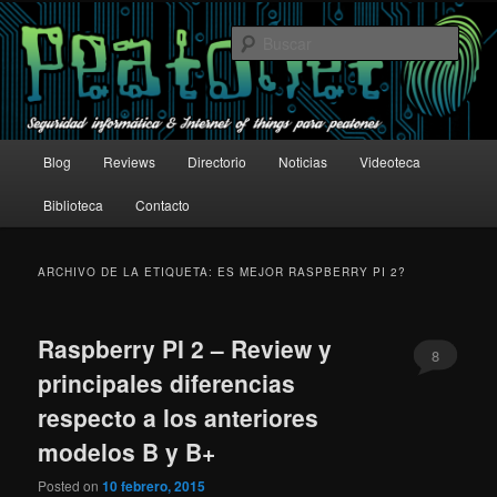
Ir
Ir
Seguridad informática & Internet of things para peatones
al
al
Busc
contenido
contenido
principal
secundario
Un peatón en la red
Menú
Blog
Reviews
Directorio
Noticias
Videoteca
principal
Biblioteca
Contacto
ARCHIVO DE LA ETIQUETA:
ES MEJOR RASPBERRY PI 2?
Raspberry PI 2 – Review y
8
principales diferencias
respecto a los anteriores
modelos B y B+
Posted on
10 febrero, 2015